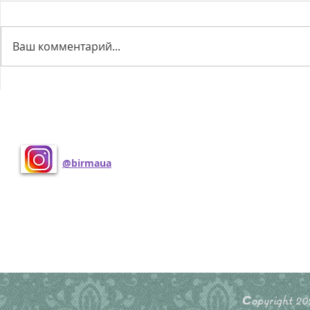
Ваш комментарий...
У нас є кошенята!
Вчотирьох 
Поделиться
@birmaua
Сopyright 2