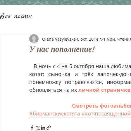
Все посты
Olena Vasylevska
6 окт. 2014 г.
1 мин. чтени
У нас пополнение!
   В ночь с 4 на 5 октября наша любимая Шакирка родила четверых замечательных 
котят: сыночка и трёх лапочек-до
понемножку поправляются, информац
обновляться на их 
личной страничке
Смотреть фотоальбом 
#бирманскиекотята
#котятасвященно