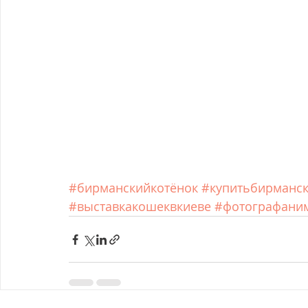
#бирманскийкотёнок
#купитьбирманск
#выставкакошеквкиеве
#фотографани