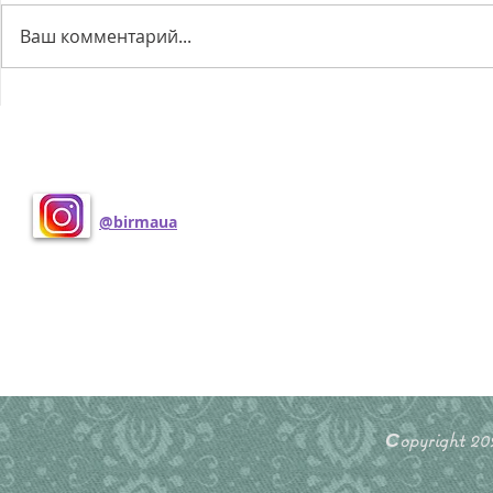
Ваш комментарий...
У нас є кошенята!
Вчотирьох 
Поделиться
@birmaua
Сopyright 2