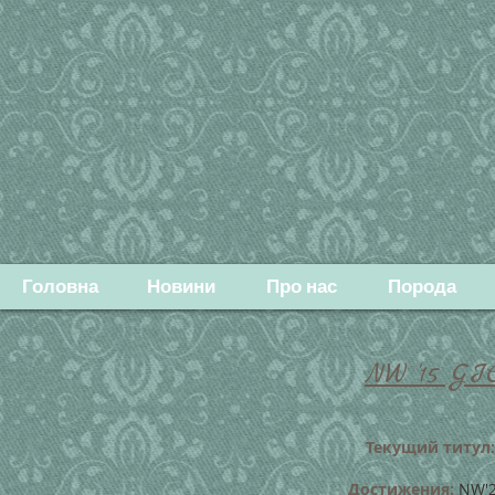
Головна
Новини
Про нас
Порода
NW '15 GI
Текущий титул:
Достижения:
NW'20