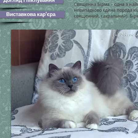
Догляд і піклування
Священна Бірма – одна з найст
невипадково єдина порода кішо
Виставкова кар'єра
священний, сакральний). Бір