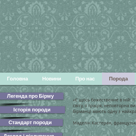
Головна
Новини
Про нас
Порода
Легенда про Бірму
«Є щось божественне в ній: її 
світу, її грація, неповторна 
Історія породи
бірманці мають одну з найкра
Стандарт породи
Маделін Кастеран, французь