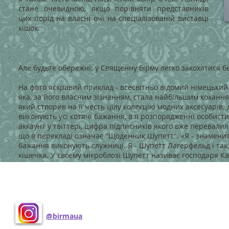
стане очевидною, якщо порівняти представників
цих порід на власні очі на спеціалізованій виставці
кішок.
Але будьте обережні: у Священну бірму легко закохатися б
На фото яскравий приклад - всесвітньо відомий німецьки
яка, за його власним зізнанням, стала найбільшим кохання
який створив на її честь цілу колекцію модних аксесуарів
виконують усі котячі бажання, в її розпорядженні особист
аккаунт у твіттері, цифра підписників якого вже перевалил
що в перекладі означає "Щоденник Шупетт". «Я - знаменита
бажання виконують служниці. Я - Шупетт Лагерфельд і так, 
кішечка. У своєму мікроблозі Шупетт називає господаря Кар
сильними світу моди:)
Поделиться
@birmaua