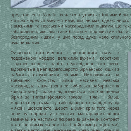
представлені в Україні, їх часто плутають з іншими бі
кішкою через співзвуччя назв, яка не має, однак, нічого
сіамськими та невськими маскарадними кішками, що тако
забарвлення, яке властиве багатьом породистим (балійські,
безпородним кішкам, у цих порід дуже мало спільного
рукавичками».
Сучасного витонченого і довгоногого сіама з
подовженою мордою, великими вухами і короткою
гладкою шерстю навіть недосвідчене око легко
відрізнить від напівдовгошерстої бірманської кішки з
набагато округлішими лініями. Незважаючи на
зовнішню схожість, більш масивна невська
маскарадна кішка (вона ж сибірська забарвлення
колор-пойнт) сильно відрізняється від Священної
бірми за типом (формою голови і тіла), її більш
жорстка шерсть має густий підшерсток на відміну від
м'якої і шовковистої шерсті Бірми; крім того через
новизну породи у невських маскарадних кішок
зазвичай не настільки яскраво виражений контраст
між основним кольором тіла і пойнтами (кінцівками),
а також часто менш насичений колір очей. Різниця