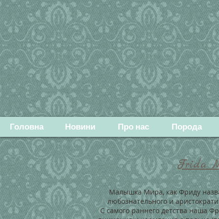
Головна
Новини
Про нас
Порода
Frida M
Малышка Мира, как Фриду назва
любознательного и аристократи
С самого раннего детства наша Ф