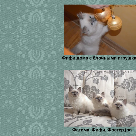
Фифи дома с ёлочными игрушк
Фатима, Фифи, Фостер.jpg