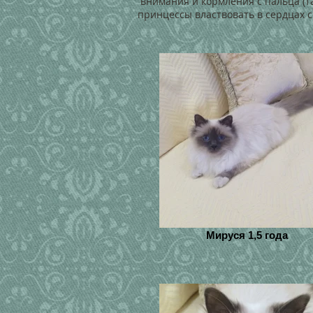
внимания и кормления с пальца (та
принцессы властвовать в сердцах 
Мируся 1,5 года