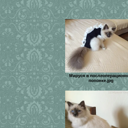
Мируся в послеоперационн
попонке.jpg