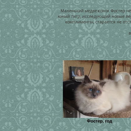
Маленький медвежонок Фостер не т
юный тигр, исследующий новые вер
комплименты, старается не отс
в
Фостер, год