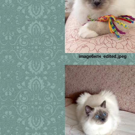
image6нгн_edited.jpeg