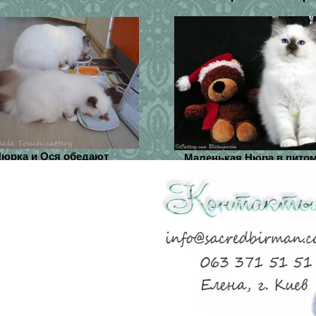
юрка и Ося обедают
Маленькая Нюра в пито