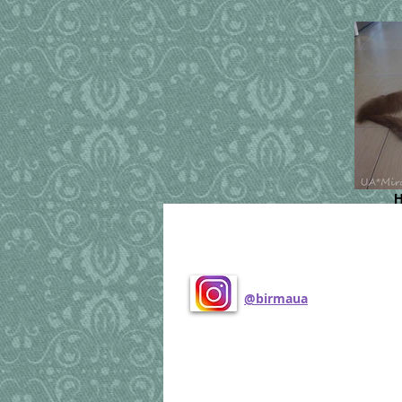
Н
Поделиться
@birmaua