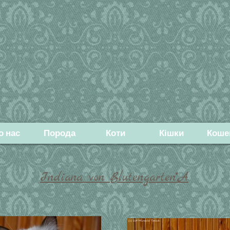
о нас
Порода
Коти
Кішки
Коше
Indiana von Blutengarten*A