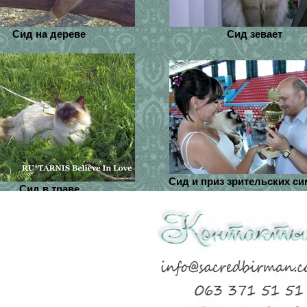
Сид на дереве
Сид зевает
Сид и приз зрительских с
Сид в траве