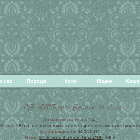
о нас
Порода
Коти
Кішки
Коше
CH RU*Tarnis Believe in Love
Домашняя кличка:
Сид
Окрас:
SBI n (сил-пойнт или с тёмно-коричневыми отметинами)
Дата рождения:
04.06.2011
Отец:
SC Ricardo Blue von Dinau*DE
,
SBI a