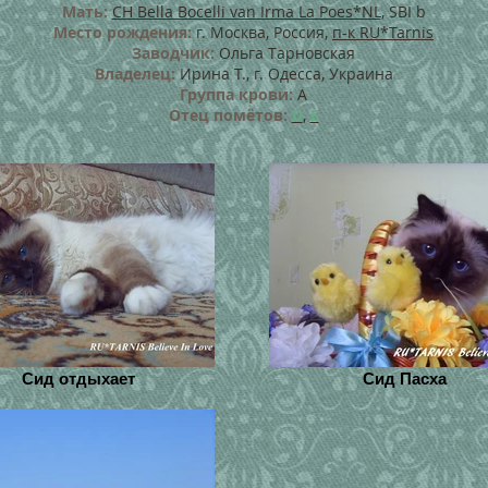
Мать:
CH Bella Bocelli van Irma La Poes*NL
, SBI b
Место рождения:
г. Москва, Россия,
п-к RU*Tarnis
Заводчик:
Ольга Тарновская
Владелец:
Ирина Т., г. Одесса, Украина
Группа крови:
А
Отец помётов:
D
,
Е
Сид отдыхает
Сид Пасха